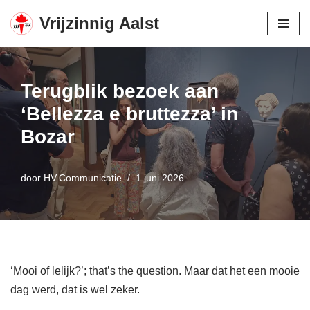
Vrijzinnig Aalst
Spring
naar
de
Terugblik bezoek aan
inhoud
‘Bellezza e bruttezza’ in
Bozar
door
HV.Communicatie
1 juni 2026
‘Mooi of lelijk?’; that’s the question. Maar dat het een mooie
dag werd, dat is wel zeker.