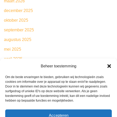
maart 2026
december 2025
oktober 2025
september 2025
augustus 2025
mei 2025
april 2025
Beheer toestemming
maart 2025
Om de beste ervaringen te bieden, gebruiken wij technologieën zoals
februari 2025
cookies om informatie over je apparaat op te slaan en/of te raadplegen.
Door in te stemmen met deze technologieën kunnen wij gegevens zoals
mei 2024
surfgedrag of unieke ID's op deze website verwerken. Als je geen
toestemming geeft of uw toestemming intrekt, kan dit een nadelige invloed
hebben op bepaalde functies en mogelijkheden.
Categories
Accepteren