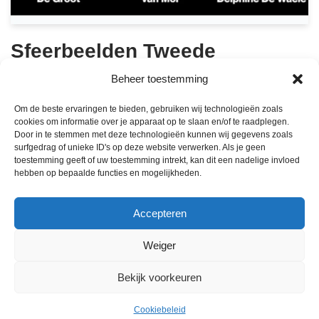
Sfeerbeelden Tweede
verzetscafé 17 september ’25
Beheer toestemming
door
HV.Communicatie
18 oktober 2025
Om de beste ervaringen te bieden, gebruiken wij technologieën zoals
cookies om informatie over je apparaat op te slaan en/of te raadplegen.
Door in te stemmen met deze technologieën kunnen wij gegevens zoals
200 aanwezigen luisterden in Cinema Palace naar
surfgedrag of unieke ID's op deze website verwerken. Als je geen
moedige getuigenissen over Aalsterse verzetshelden.
toestemming geeft of uw toestemming intrekt, kan dit een nadelige invloed
hebben op bepaalde functies en mogelijkheden.
Johan Van Der Speeten gaf met zijn liedjes een extra
warme toets aan deze indrukwekkende avond.
Accepteren
Weiger
Bekijk voorkeuren
Cookiebeleid
Neve
| Mogelijk gemaakt door
WordPress