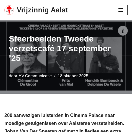
Vrijzinnig Aalst
Spring
naar
de
Sfeerbeelden Tweede
inhoud
verzetscafé 17 september
’25
door
HV.Communicatie
18 oktober 2025
200 aanwezigen luisterden in Cinema Palace naar
moedige getuigenissen over Aalsterse verzetshelden.
Johan Van Der Speeten gaf met zijn liedjes een extra