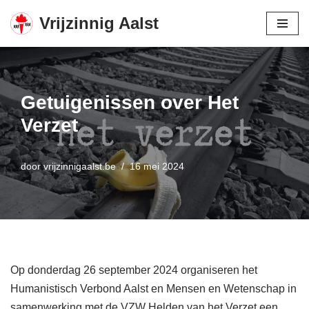
Vrijzinnig Aalst
Spring
naar
de
inhoud
Getuigenissen over Het
Verzet
door
vrijzinnigaalst.be
16 mei 2024
Op donderdag 26 september 2024 organiseren het
Humanistisch Verbond Aalst en Mensen en Wetenschap in
samenwerking met de VZW Helden van het Verzet een