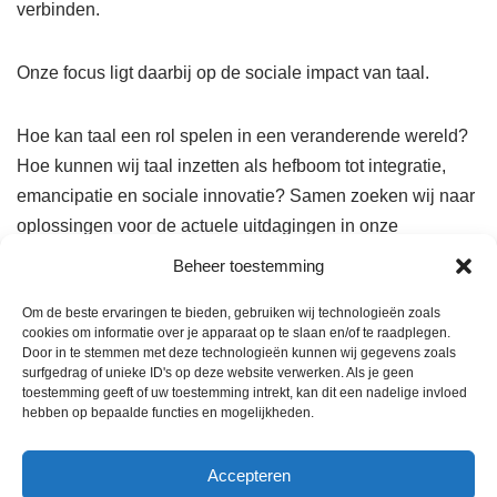
verbinden.
Onze focus ligt daarbij op de sociale impact van taal.
Hoe kan taal een rol spelen in een veranderende wereld?
Hoe kunnen wij taal inzetten als hefboom tot integratie,
emancipatie en sociale innovatie? Samen zoeken wij naar
oplossingen voor de actuele uitdagingen in onze
samenleving.
Beheer toestemming
Om de beste ervaringen te bieden, gebruiken wij technologieën zoals
Het Vermeylenf( )nds vzw is een vereniging voor
cookies om informatie over je apparaat op te slaan en/of te raadplegen.
volwassenen en groepeert lokale afdelingen, verspreid
Door in te stemmen met deze technologieën kunnen wij gegevens zoals
surfgedrag of unieke ID's op deze website verwerken. Als je geen
over Vlaanderen en Brussel. Deze afdelingen organiseren
toestemming geeft of uw toestemming intrekt, kan dit een nadelige invloed
sociaal-culturele activiteiten in de breedste zin van het
hebben op bepaalde functies en mogelijkheden.
woord, met het centrale thema als leidraad. Vrijwilligers en
nieuwe leden zijn steeds welkom om ons netwerk mee uit
Accepteren