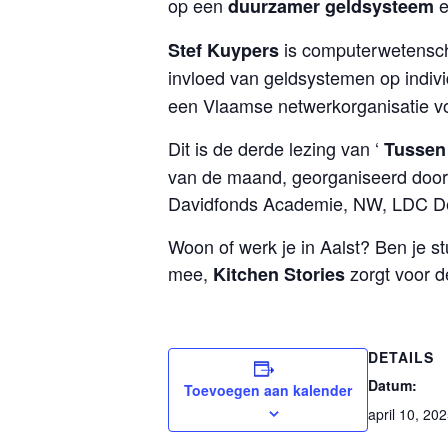
op een
e
duurzamer geldsysteem
is computerwetenscha
​Stef Kuypers
invloed van geldsystemen op indiv
een Vlaamse netwerkorganisatie vo
Dit is de derde lezing van ‘
Tussen 
van de maand, georganiseerd door
Davidfonds Academie, NW, LDC D
Woon of werk je in Aalst? Ben je s
mee,
zorgt voor d
Kitchen Stories
DETAILS
Datum:
Toevoegen aan kalender
april 10, 20