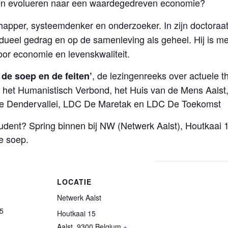
n evolueren naar een waardegedreven economie?
pper, systeemdenker en onderzoeker. In zijn doctoraats
idueel gedrag en op de samenleving als geheel. Hij is m
or economie en levenskwaliteit.
, de lezingenreeks over actuele 
de soep en de feiten’
 het Humanistisch Verbond, het Huis van de Mens Aalst
e Dendervallei, LDC De Maretak en LDC De Toekomst
tudent? Spring binnen bij NW (Netwerk Aalst), Houtkaai 1
e soep.
LOCATIE
Netwerk Aalst
25
Houtkaai 15
Aalst
,
9300
Belgium
+